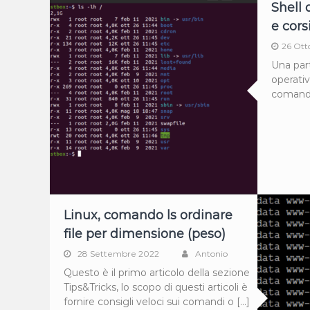
Shell 
e cors
26 Ott
Una par
operativ
comando,
Linux, comando ls ordinare
file per dimensione (peso)
28 Settembre 2022
Antonio
Questo è il primo articolo della sezione
Tips&Tricks, lo scopo di questi articoli è
fornire consigli veloci sui comandi o […]