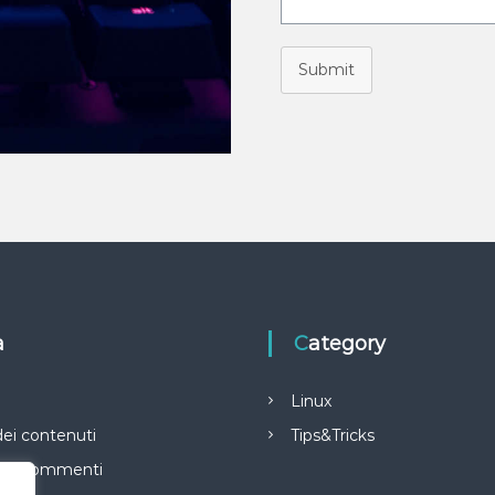
Submit
a
Category
i
Linux
ei contenuti
Tips&Tricks
dei commenti