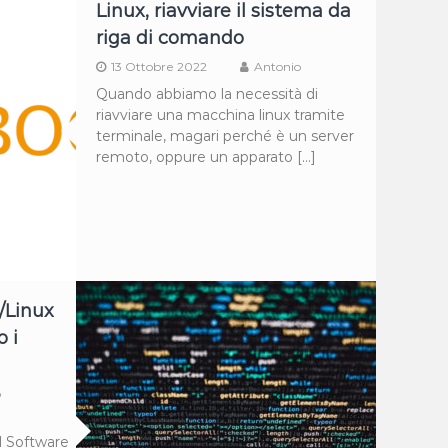
Linux, riavviare il sistema da
riga di comando
13 Ottobre 2022
Antonio
Quando abbiamo la necessità di
riavviare una macchina linux tramite
terminale, magari perché è un server
remoto, oppure un apparato […]
/Linux
o i
o
il Software