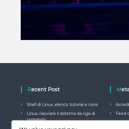
Recent Post
Met
Shell di Linux, elenco tutorial e corsi
Acced
Linux, riavviare il sistema da riga di
Feed d
comando
Feed 
Linux, comando ls ordinare file per